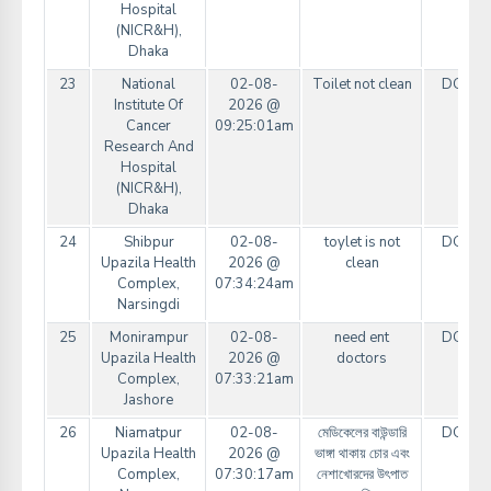
Hospital
(NICR&H),
Dhaka
23
National
02-08-
Toilet not clean
DGHS
Institute Of
2026 @
Cancer
09:25:01am
Research And
Hospital
(NICR&H),
Dhaka
24
Shibpur
02-08-
toylet is not
DGHS
Upazila Health
2026 @
clean
Complex,
07:34:24am
Narsingdi
25
Monirampur
02-08-
need ent
DGHS
Upazila Health
2026 @
doctors
Complex,
07:33:21am
Jashore
26
Niamatpur
02-08-
মেডিকেলের বাউন্ডারি
DGHS
Upazila Health
2026 @
ভাঙ্গা থাকায় চোর এবং
Complex,
07:30:17am
নেশাখোরদের উৎপাত