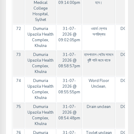
Medical
09:14:00pm
হবে।
College
Hospital,
Sylhet
72
Dumuria
31-07-
ওয়ার্ড ফ্লোর
DGHS
Upazila Health
2026 @
অপরিষ্কার
Complex,
09:02:05pm
Khulna
73
Dumuria
31-07-
হাসপাতাল গেটের সামনে
DGHS
Upazila Health
2026 @
বৃষ্টি পানি জমে থাকে
Complex,
08:58:57pm
Khulna
74
Dumuria
31-07-
Word Floor
DGHS
Upazila Health
2026 @
Unclean,
Complex,
08:55:55pm
Khulna
75
Dumuria
31-07-
Drain unclean
DGHS
Upazila Health
2026 @
Complex,
08:54:48pm
Khulna
76
Dumuria
31-07-
Toylet unclean
DGHS