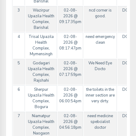
Barishal
3
Wazirpur
02-08-
ncd corner is
DGHS
Upazila Health
2026 @
good.
Complex,
09:17:35pm
Barishal
4
Trisal Upazila
02-08-
need emergency
DGHS
Health
2026 @
clean
Complex,
08:17:47pm
Mymensingh
5
Godagari
02-08-
We Need Eye
DGHS
Upazila Health
2026 @
Docto
Complex,
07:17:59pm
Rajshahi
6
Sherpur
02-08-
the toilets in the
DGHS
Upazila Health
2026 @
inner section are
Complex,
06:00:54pm
very dirty.
Bogura
7
Niamatpur
02-08-
need medicine
DGHS
Upazila Health
2026 @
spebcialist
Complex,
04:56:18pm
doctor
Naogaon