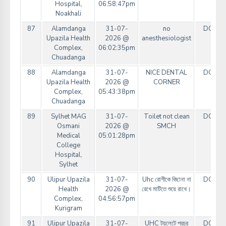
Hospital,
06:58:47pm
Noakhali
87
Alamdanga
31-07-
no
DGHS
Upazila Health
2026 @
anesthesiologist
Complex,
06:02:35pm
Chuadanga
88
Alamdanga
31-07-
NICE DENTAL
DGHS
Upazila Health
2026 @
CORNER
Complex,
05:43:38pm
Chuadanga
89
Sylhet MAG
31-07-
Toilet not clean
DGHS
Osmani
2026 @
SMCH
Medical
05:01:28pm
College
Hospital,
Sylhet
90
Ulipur Upazila
31-07-
Uhc রোগীকে বিছানা না
DGHS
Health
2026 @
রেখে মাটিতে শুয়ে রাখে।
Complex,
04:56:57pm
Kurigram
91
Ulipur Upazila
31-07-
UHC টয়লেটে প্রচুর
DGHS