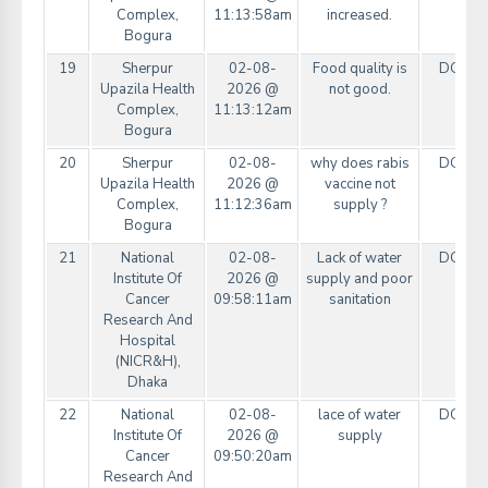
Complex,
11:13:58am
increased.
Bogura
19
Sherpur
02-08-
Food quality is
DGHS
Upazila Health
2026 @
not good.
Complex,
11:13:12am
Bogura
20
Sherpur
02-08-
why does rabis
DGHS
Upazila Health
2026 @
vaccine not
Complex,
11:12:36am
supply ?
Bogura
21
National
02-08-
Lack of water
DGHS
Institute Of
2026 @
supply and poor
Cancer
09:58:11am
sanitation
Research And
Hospital
(NICR&H),
Dhaka
22
National
02-08-
lace of water
DGHS
Institute Of
2026 @
supply
Cancer
09:50:20am
Research And