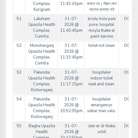
Complex,
11:43:43pm
থাকতে হয়। বিকল্প কোন
Kurigram
আলোর ব্যবস্থা নাই
51
Laksham
31-07-
bristy hole pani
DGHS
Upazila Health
2026 @
pore, hospital
Complex,
11:40:45pm
moyla thake ei
Cumilla
panir karone
52
Monoharganj
31-07-
toilet not clean
DGHS
Upazila Health
2026 @
Complex,
11:33:45pm
Cumilla
53
Pakundia
31-07-
hospitaler
DGHS
Upazila Health
2026 @
indoor toilet
Complex,
11:17:15pm
neat and clean.
Kishoreganj
54
Pakundia
31-07-
hospitaler
DGHS
Upazila Health
2026 @
emargencyr
Complex,
10:52:05pm
sebar man valo.
Kishoreganj
55
Bagha Upazila
31-07-
skin er dr thaka
DGHS
Health
2026 @
uchit
Complex,
10:42:50pm