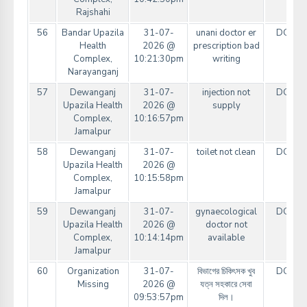
Rajshahi
56
Bandar Upazila
31-07-
unani doctor er
DGHS
Health
2026 @
prescription bad
Complex,
10:21:30pm
writing
Narayanganj
57
Dewanganj
31-07-
injection not
DGHS
Upazila Health
2026 @
supply
Complex,
10:16:57pm
Jamalpur
58
Dewanganj
31-07-
toilet not clean
DGHS
Upazila Health
2026 @
Complex,
10:15:58pm
Jamalpur
59
Dewanganj
31-07-
gynaecological
DGHS
Upazila Health
2026 @
doctor not
Complex,
10:14:14pm
available
Jamalpur
60
Organization
31-07-
বিভাগের চিকিৎসক খুব
DGHS
Missing
2026 @
যত্ন সহকারে সেবা
09:53:57pm
দিল।