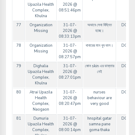
Upazila Health
2026 @
Complex,
08:51:46pm
Khulna
77
Organization
31-07-
অভাবে সেবা বিঘ্নিত
DGHS
Missing
2026 @
হচ্ছে।
08:33:13pm
78
Organization
31-07-
খাবারের মান খুব ভাল।
DGHS
Missing
2026 @
08:27:57pm
79
Dighalia
31-07-
কোন skin এর ডাক্তার
DGHS
Upazila Health
2026 @
নেই
Complex,
08:27:01pm
Khulna
80
Atrai Upazila
31-07-
nurses
DGHS
Health
2026 @
behaviour are
Complex,
08:20:47pm
very good
Naogaon
81
Dumuria
31-07-
hnspital gatar
DGHS
Upazila Health
2026 @
samna pane
Complex,
08:00:14pm
goma thaka