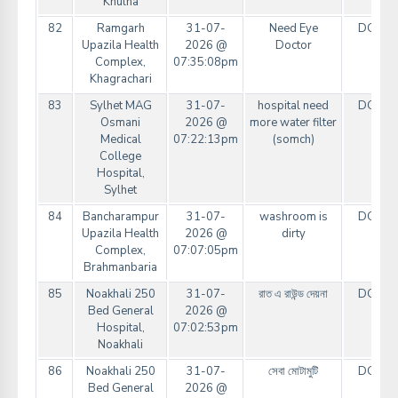
Khulna
82
Ramgarh
31-07-
Need Eye
DGHS
Upazila Health
2026 @
Doctor
Complex,
07:35:08pm
Khagrachari
83
Sylhet MAG
31-07-
hospital need
DGHS
Osmani
2026 @
more water filter
Medical
07:22:13pm
(somch)
College
Hospital,
Sylhet
84
Bancharampur
31-07-
washroom is
DGHS
Upazila Health
2026 @
dirty
Complex,
07:07:05pm
Brahmanbaria
85
Noakhali 250
31-07-
রাত এ রাউন্ড দেয়না
DGHS
Bed General
2026 @
Hospital,
07:02:53pm
Noakhali
86
Noakhali 250
31-07-
সেবা মোটামুটি
DGHS
Bed General
2026 @