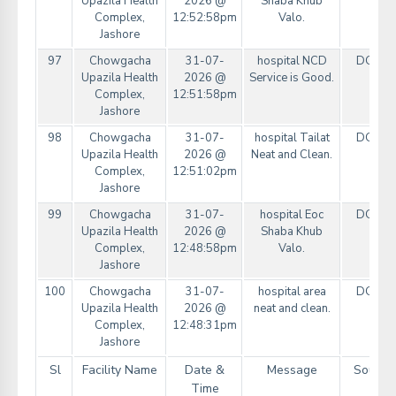
Upazila Health
2026 @
Shaba Khub
Complex,
12:52:58pm
Valo.
Jashore
97
Chowgacha
31-07-
hospital NCD
DGHS
Upazila Health
2026 @
Service is Good.
Complex,
12:51:58pm
Jashore
98
Chowgacha
31-07-
hospital Tailat
DGHS
Upazila Health
2026 @
Neat and Clean.
Complex,
12:51:02pm
Jashore
99
Chowgacha
31-07-
hospital Eoc
DGHS
Upazila Health
2026 @
Shaba Khub
Complex,
12:48:58pm
Valo.
Jashore
100
Chowgacha
31-07-
hospital area
DGHS
Upazila Health
2026 @
neat and clean.
Complex,
12:48:31pm
Jashore
Sl
Facility Name
Date &
Message
Source
Time