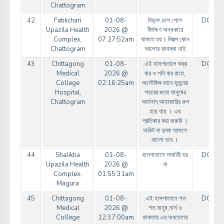
Chattogram
42
Fatikchari
01-08-
বিদ্যুৎ চলে গেলে
DGHS
Upazila Health
2026 @
দীর্ঘক্ষণ অন্ধকারে
Complex,
07:27:52am
থাকতে হয়। বিকল্প কোন
Chattogram
আলোর ব্যবস্থা নাই
43
Chittagong
01-08-
.এই হাসপাতালে শুক্র
DGHS
Medical
2026 @
বার ও শনি বার রাতে,
College
02:16:25am
অলৌকিক ভাবে ভুতুরের
Hospital,
শহরের মতো মানুষের
Chattogram
আর্তনাদ,আহাজারির রুপ
হয়ে যায় । এর
প্রতিকার করা জরুরি ।
অডিট বা দুদক আসলে
ভালো হবে ।
44
Shalikha
01-08-
হাসপাতালে সার্জারী হয়
DGHS
Upazila Health
2026 @
না
Complex,
01:55:31am
Magura
45
Chittagong
01-08-
.এই হাসপাতালে শত
DGHS
Medical
2026 @
শত মানুষ,নার্স ও
College
12:37:00am
ডাকতার এর অবহেলায়