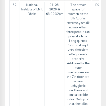
32
National
01-08-
The prayer
DGHS
Institute of ENT,
2026 @
space for
Dhaka
03:02:32pm
women on the
8th floor is
extremely small;
no more than
three people can
pray at a time.
Long queues
form, making it
very difficult to
offer prayers
properly.
Additionally, the
outer
washrooms on
the 7th floor are
in very
unhygienic
conditions and
emit a terrible
odor. On top of
that, the toilet