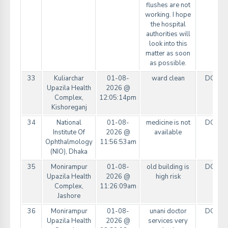
flushes are not
working. I hope
the hospital
authorities will
look into this
matter as soon
as possible.
33
Kuliarchar
01-08-
ward clean
DGHS
Upazila Health
2026 @
Complex,
12:05:14pm
Kishoreganj
34
National
01-08-
medicine is not
DGHS
Institute Of
2026 @
available
Ophthalmology
11:56:53am
(NIO), Dhaka
35
Monirampur
01-08-
old building is
DGHS
Upazila Health
2026 @
high risk
Complex,
11:26:09am
Jashore
36
Monirampur
01-08-
unani doctor
DGHS
Upazila Health
2026 @
services very