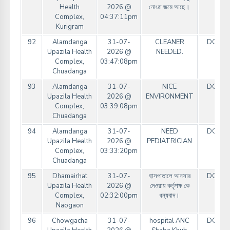
Health
2026 @
নোংরা জমে আছে।
Complex,
04:37:11pm
Kurigram
92
Alamdanga
31-07-
CLEANER
DGHS
Upazila Health
2026 @
NEEDED.
Complex,
03:47:08pm
Chuadanga
93
Alamdanga
31-07-
NICE
DGHS
Upazila Health
2026 @
ENVIRONMENT
Complex,
03:39:08pm
Chuadanga
94
Alamdanga
31-07-
NEED
DGHS
Upazila Health
2026 @
PEDIATRICIAN
Complex,
03:33:20pm
Chuadanga
95
Dhamairhat
31-07-
হাসপাতালে আনসার
DGHS
Upazila Health
2026 @
দেওয়ায় কর্তৃপক্ষ কে
Complex,
02:32:00pm
ধন্যবাদ।
Naogaon
96
Chowgacha
31-07-
hospital ANC
DGHS